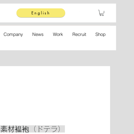
English
Company
News
Work
Recruit
Shop
素材
褞袍（ドテラ）