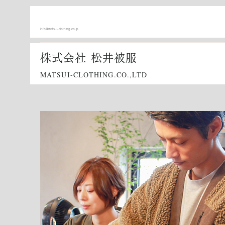
info@matsui-clothing.co.jp
株式会社 松井被服
MATSUI-CLOTHING.CO.,LTD