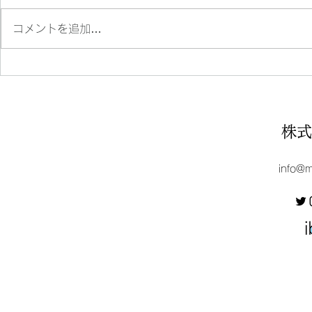
コメントを追加…
【RENEWAL OPEN】origin
【お知らせ
origin
らせ
株式
info@m