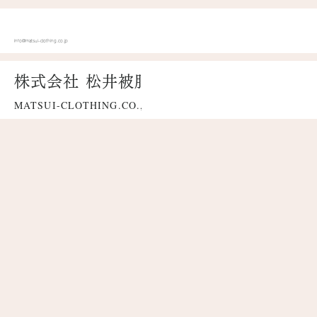
info@matsui-clothing.co.jp
株式会社 松井被服
MATSUI-CLOTHING.CO.,LTD