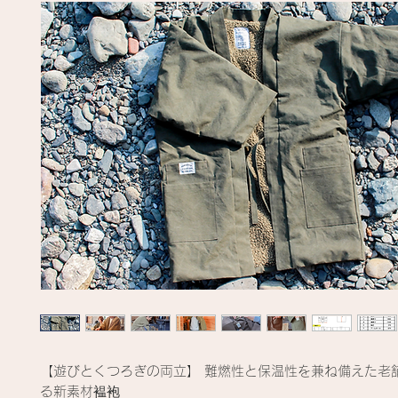
【遊びとくつろぎの両立】 難燃性と保温性を兼ね備えた老
る新素材褞袍